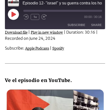
Episodio 12- "israel" y su guerra contra los hospitales. El caso del Hospital Al-Shifa
1x
00:00
/
30:16
SUBSCRIBE
SHARE
|
|
Duration: 30:16
|
Download file
Play in new window
Recorded on June 24, 2024
SHARE
Apple Podcasts
Spotify
Subscribe:
|
Apple Podcasts
Spotify
RSS FEED
LINK
EMBED
Ve el episodio en YouTube.