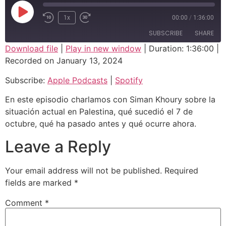
Play Episode
1x
00:00
/
1:36:00
Rewind 10 Seconds
Fast Forward 10 seconds
SUBSCRIBE
SHARE
Download file
|
Play in new window
|
Duration: 1:36:00
|
Recorded on January 13, 2024
SHARE
Apple Podcasts
Spotify
Subscribe:
Apple Podcasts
|
Spotify
RSS FEED
LINK
En este episodio charlamos con Siman Khoury sobre la
EMBED
situación actual en Palestina, qué sucedió el 7 de
octubre, qué ha pasado antes y qué ocurre ahora.
Leave a Reply
Your email address will not be published.
Required
fields are marked
*
Comment
*